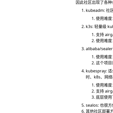
因此社区出现了各种各
kubeadm
: 
使用难度
k3s
: 轻量级 
支持 air
使用难度
alibaba/sealer
使用难度
这个项目
kubespray
: 
时、k8s、网
使用难度
支持 a
底层使用了
sealos
: 也很
其他社区部署