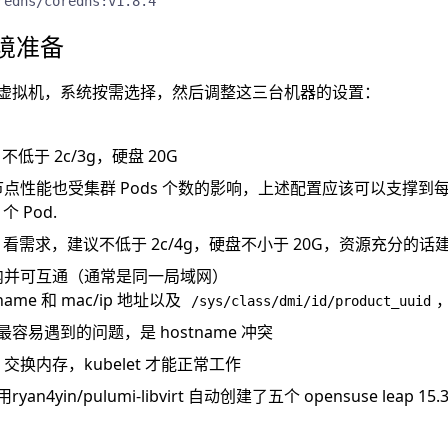
redns/coredns:v1.8.4
环境准备
ux 虚拟机，系统按需选择，然后调整这三台机器的设置：
：不低于 2c/3g，硬盘 20G
点性能也受集群 Pods 个数的影响，上述配置应该可以支撑到每个 
 个 Pod.
r：看需求，建议不低于 2c/4g，硬盘不小于 20G，资源充分的话建
内并可互通（通常是同一局域网）
name 和 mac/ip 地址以及
/sys/class/dmi/id/product_uuid
容易遇到的问题，是 hostname 冲突
p 交换内存，kubelet 才能正常工作
用
ryan4yin/pulumi-libvirt
自动创建了五个 opensuse leap 1