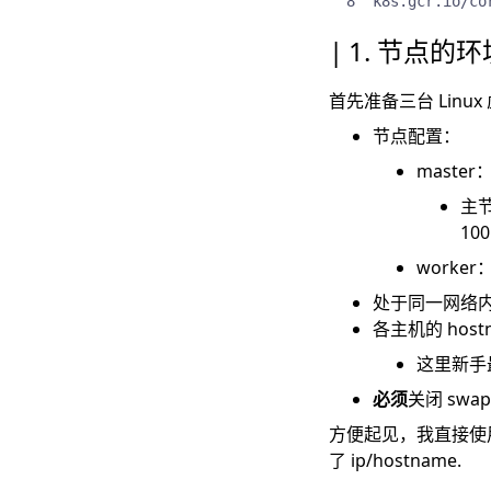
k8s.gcr.io/co
1. 节点的
首先准备三台 Lin
节点配置：
master
主节
100
worke
处于同一网络
各主机的 host
这里新手最
必须
关闭 swa
方便起见，我直接使
了 ip/hostname.