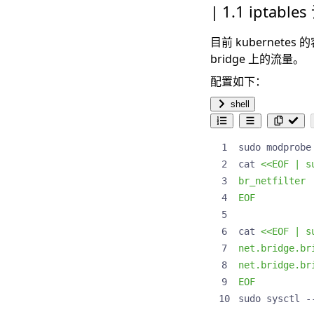
1.1 iptable
目前 kubernet
bridge 上的流量。
配置如下：
shell
cat 
EOF
cat 
EOF
sudo sysctl -