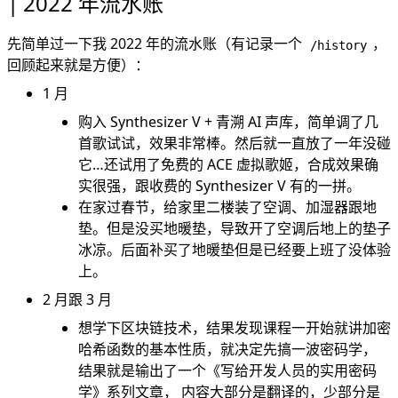
2022 年流水账
4. 阅读
2023 年的展望
先简单过一下我 2022 年的流水账（有记录一个
，
/history
技术侧
回顾起来就是方便）：
生活侧
1 月
结语
购入 Synthesizer V + 青溯 AI 声库，简单调了几
首歌试试，效果非常棒。然后就一直放了一年没碰
它…还试用了免费的 ACE 虚拟歌姬，合成效果确
实很强，跟收费的 Synthesizer V 有的一拼。
在家过春节，给家里二楼装了空调、加湿器跟地
垫。但是没买地暖垫，导致开了空调后地上的垫子
冰凉。后面补买了地暖垫但是已经要上班了没体验
上。
2 月跟 3 月
想学下区块链技术，结果发现课程一开始就讲加密
哈希函数的基本性质，就决定先搞一波密码学，
结果就是输出了一个
《写给开发人员的实用密码
学》系列文章
， 内容大部分是翻译的，少部分是