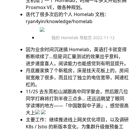
主机组了一个 Homelab，时隔一年多又开始折腾
Proxmox VE，做各种规划。
迭代了很多次后的个人 Homelab 文档：
ryan4yin/knowledge/homelab
我的 Homelab 导航页 2022-11-12
因为业余时间沉迷搞 Homelab，英语打卡就变得
断断续续了…但是词汇量测试的效果出乎意料，
进步速度喜人，阅读能力也能感觉到有明显提升。
月底搬家换了个新租房，床是挂天花板上的，房间
就宽敞了很多，而且拉了独立的电信宽带，网速杠
杠的。
11/25 去东莞松山湖跟高中同学聚会，然后跟几位
同学打麻将打到半夜三点多… 还远远眺望了眼同
学读博的地方——「
中国散裂中子源
」，感觉很高
大上
主要工作：继续推进线上网关优化项目，以及调研
K8s / Istio 的新版本变化，为集群升级做预备工